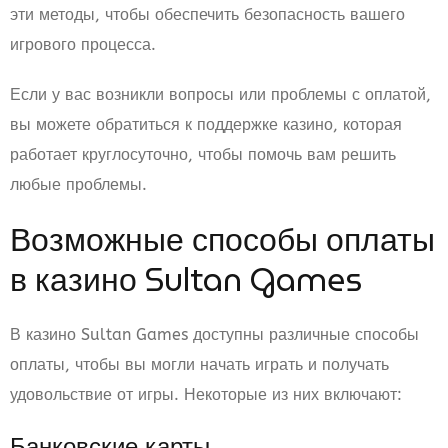
эти методы, чтобы обеспечить безопасность вашего
игрового процесса.
Если у вас возникли вопросы или проблемы с оплатой,
вы можете обратиться к поддержке казино, которая
работает круглосуточно, чтобы помочь вам решить
любые проблемы.
Возможные способы оплаты
в казино Sultan Games
В казино Sultan Games доступны различные способы
оплаты, чтобы вы могли начать играть и получать
удовольствие от игры. Некоторые из них включают:
Банковские карты