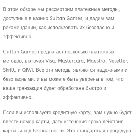
В этом обзоре мы рассмотрим платежные методы,
доступные в казино Sultan Games, и дадим вам
рекомендации, как использовать их безопасно и
эффективно.
Сultan Games предлагает несколько платежных
методов, включая Visa, Mastercard, Maestro, Neteller,
Skrill, и QIWI. Все эти методы являются надежными и
безопасными, и вы можете быть уверены в том, что
ваша транзакция будет обработана быстро и
эффективно.
Если вы используете кредитную карту, вам нужно будет
ввести номер карты, дату истечения срока действия
карты, и код безопасности. Это стандартная процедура