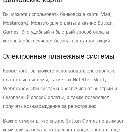
Вы можете использовать банковские карты Visa,
Mastercard, Maestro для оплаты в казино Sultan
Games. Это удобный и быстрый способ оплаты,
который обеспечивает безопасность транзакций.
Электронные платежные системы
Кроме того, вы можете использовать электронные
платежные системы, такие как Neteller, Skrill,
Webmoney. Эти системы обеспечивают быстрый и
безопасный способ оплаты, а также позволяют
получать вознаграждения за регистрацию.
Важно отметить, что казино Sultan Games не взимает
комиссии за оплату, что делает процесс оплаты еще