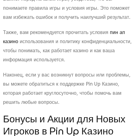
понимаете правила игры и условия игры. Это поможет
вам избежать ошибок и получить наилучший результат.
Также, вам рекомендуется прочитать условия
пин ап
казино
использования и политику конфиденциальности,
чтобы понимать, как работает казино и как ваша
информация используется.
Наконец, если у вас возникнут вопросы или проблемы,
вы можете обратиться к поддержке Pin Up Казино,
которая работает круглосуточно, чтобы помочь вам
решить любые вопросы.
Бонусы и Акции для Новых
Игроков в Pin Up Казино