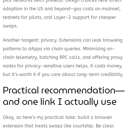
pick networks (with presets). Design choices here affect
adoption in the US and beyond—gas costs on mainnet,
testnets for pilots, and Layer-2 support for cheaper
swaps.
Another tangent: privacy. Extensions can leak browsing
patterns to dApps via chain queries. Minimizing on-
chain telemetry, batching RPC calls, and offering proxy
nodes for privacy-sensitive users helps. It costs money,
but it’s worth it if you care about long-term credibility.
Practical recommendation—
and one link I actually use
Okay, so here’s my practical take: build a browser
extension that treats swaps like courtship. Be clear.