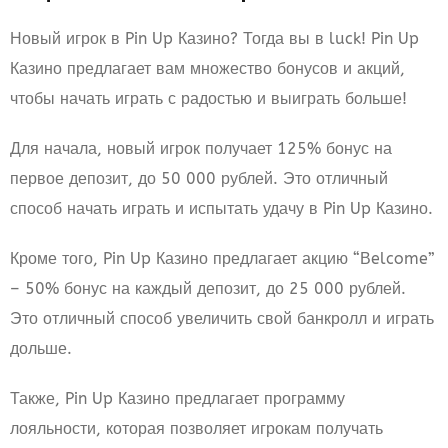
Новый игрок в Pin Up Казино? Тогда вы в luck! Pin Up
Казино предлагает вам множество бонусов и акций,
чтобы начать играть с радостью и выиграть больше!
Для начала, новый игрок получает 125% бонус на
первое депозит, до 50 000 рублей. Это отличный
способ начать играть и испытать удачу в Pin Up Казино.
Кроме того, Pin Up Казино предлагает акцию “Вelcome”
– 50% бонус на каждый депозит, до 25 000 рублей.
Это отличный способ увеличить свой банкролл и играть
дольше.
Также, Pin Up Казино предлагает программу
лояльности, которая позволяет игрокам получать