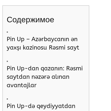
Содержимое
Pin Up – Azərbaycanın ən
yaxşı kazinosu Rəsmi sayt
Pin Up-dan qazanın: Rəsmi
saytdan nəzərə alınan
avantajlar
Pin Up-də qeydiyyatdan