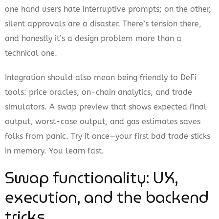
one hand users hate interruptive prompts; on the other,
silent approvals are a disaster. There’s tension there,
and honestly it’s a design problem more than a
technical one.
Integration should also mean being friendly to DeFi
tools: price oracles, on-chain analytics, and trade
simulators. A swap preview that shows expected final
output, worst-case output, and gas estimates saves
folks from panic. Try it once—your first bad trade sticks
in memory. You learn fast.
Swap functionality: UX,
execution, and the backend
tricks