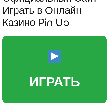
Играть в Онлайн
Казино Pin Up
ИГРАТЬ