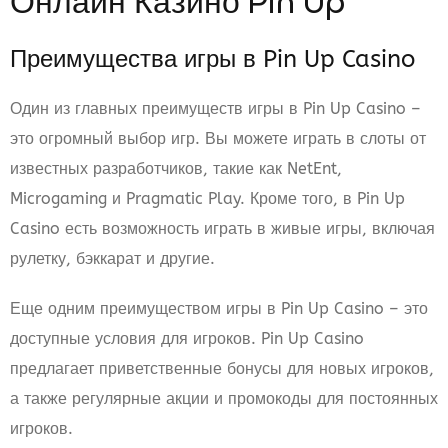
Онлайн Казино Pin Up
Преимущества игры в Pin Up Casino
Один из главных преимуществ игры в Pin Up Casino –
это огромный выбор игр. Вы можете играть в слоты от
известных разработчиков, такие как NetEnt,
Microgaming и Pragmatic Play. Кроме того, в Pin Up
Casino есть возможность играть в живые игры, включая
рулетку, бэккарат и другие.
Еще одним преимуществом игры в Pin Up Casino – это
доступные условия для игроков. Pin Up Casino
предлагает приветственные бонусы для новых игроков,
а также регулярные акции и промокоды для постоянных
игроков.