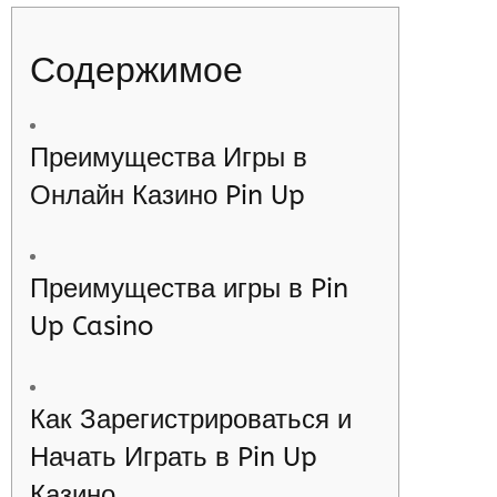
Содержимое
Преимущества Игры в
Онлайн Казино Pin Up
Преимущества игры в Pin
Up Casino
Как Зарегистрироваться и
Начать Играть в Pin Up
Казино